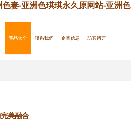
洲色妻-亚洲色琪琪永久原网站-亚洲色
介
產品大全
聯系我們
企業信息
訪客留言
的完美融合