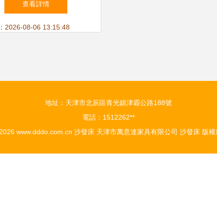
查看詳情
最劃算的沙發床購買攻略
26-08-06 13:15:48
地址：天津市北辰區青光鎮津霸公路188號
電話：1512262**
 2026
www.dddo.com.cn
沙發床
天津市萬意達家具有限公司
沙發床
版權