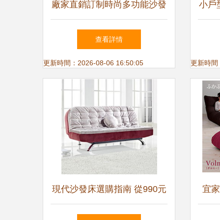
廠家直銷訂制時尚多功能沙發
小戶
床 佛山紅帆家具為您打造理
查看詳情
想空間
更新時間：2026-08-06 16:50:05
更新時間：20
現代沙發床選購指南 從990元
宜家
到1360元的實用比價分析
優惠