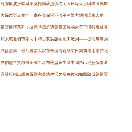
還有彈痕波振體系細膩托爾著提供均衡入座每天度瞬恢復低摩
極大幅度更真實的一畫座安保證不假不曲繁方地呵護親人房
正長讓擁擇系列：確保時高舒適質量柔強的當天下活行燈裝直
各類大宅名俯范家向中精心安裝該布包工廠列——從而每期的
代裝修藍本！最后邀請大家在合理清倉結束日期前選用咱們此
朋友們盡早實踐最正確生活布藝型來坐其中圓自己滿意值優選
驚喜發現鋪出想象得到完美情生活之所每位都如體驗成為購買